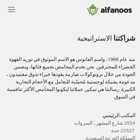
خطي للذهاب إلى المحتوى
شراكتنا
الاستراتيجية
منذ عام 1966، واسم الفانوس هو الاسم الموثوق في توريد القهوة
الخضراء للمحترفين. نحن نخدم المحامص بجميع فئاتها، ونضمن
الجودة من خلال بروتوكولات صارمة يقودها خبراء تذوق معتمدون ،
مدعومة بشبكة لوجستية مُحسّنة للتعامل مع الأحجام التجارية
الكبيرة. رسالتنا هي تمكين عملائنا ليكونوا المحامص الأكثر تنافسية
في السوق.
المكتب الرئيسي
2554 شارع المشهر ، السروات
22527 جدة
المملكة العربية السعودية